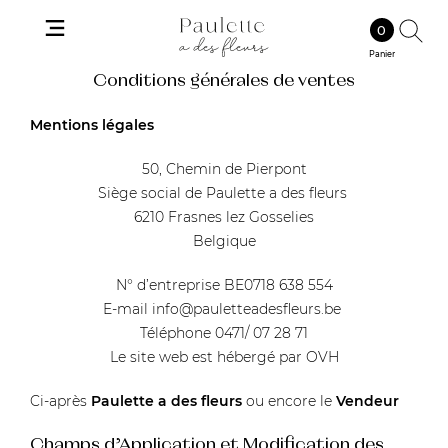
Skip
to
0
PAULETTE
RECH
content
Panier
A
Conditions générales de ventes
DES
Mentions légales
FLEURS
50, Chemin de Pierpont
Siège social de Paulette a des fleurs
6210 Frasnes lez Gosselies
Belgique
N° d’entreprise BE0718 638 554
E-mail
info@pauletteadesfleurs.be
Téléphone 0471/ 07 28 71
Le site web est hébergé par OVH
Paulette a des fleurs
Vendeur
Ci-après
ou encore le
Champs d’Application et Modification des